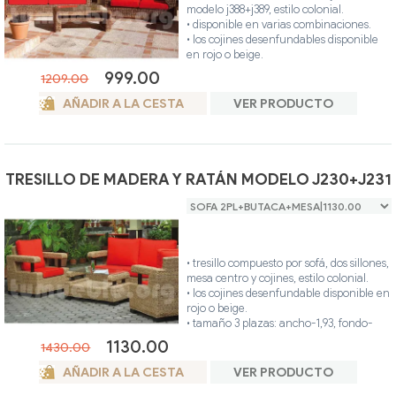
• único color.
modelo j388+j389, estilo colonial.
• disponible en varias combinaciones.
• los cojines desenfundables disponible
en rojo o beige.
• tamaño 3 plazas: ancho-2,30, fondo-
999.00
1209.00
0,84, alto-0,64
• tamaño 2 plazas: ancho-1,70, fondo-
AÑADIR A LA CESTA
VER PRODUCTO
0,84, alto-0,64
• tamaño mesa centro: ancho-1,17,
fondo-0,58, alto-0,42
• hecho artesanalmente en madera
maciza y ratán natural.
TRESILLO DE MADERA Y RATÁN MODELO J230+J231
• ideal para interior o exterior de su casa
(terraza cubierta).
• único color.
• tresillo compuesto por sofá, dos sillones,
mesa centro y cojines, estilo colonial.
• los cojines desenfundable disponible en
rojo o beige.
• tamaño 3 plazas: ancho-1,93, fondo-
0,86, alto-0,80.
1130.00
1430.00
• tamaño 2 plazas: ancho-1,52, fondo-
0,86, alto-0,80.
AÑADIR A LA CESTA
VER PRODUCTO
• butacón: ancho-0,94, fondo-0,86, alto-