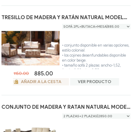
0,80.
• mesa centro con tapa de cristal: ancho-
1,22, fondo-0,58, alto-0,47.
• hecho artesanalmente en madera teca
TRESILLO DE MADERA Y RATÁN NATURAL MODELO J510+J511
y ratán natural.
• ideal para interior o exterior de su casa.
• único color.
• conjunto disponible en varias opcíones,
estilo colonial.
• los cojines desenfundables disponible
en color beige.
• tamaño sofá 2 plazas: ancho-1,52,
fondo-0,80, alto-0,75.
885.00
1150.00
• tamaño sofá 2 plazas: ancho-2,12,
fondo-0,80, alto-0,75.
AÑADIR A LA CESTA
VER PRODUCTO
• tamaño butacón: ancho-0,92, fondo-
0,80, alto-0,75.
• tamaño mesa centro: ancho-1,00,
fondo-0,60, alto-0,41.
• hecho artesanalmente en madera teca
CONJUNTO DE MADERA Y RATAN NATURAL MODELO J440
y ratán natural.
• ideal para interior o exterior de su casa.
• único color.