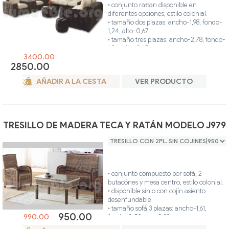
• conjunto rattan disponible en
diferentes opciones, estilo colonial.
• tamaño dos plazas: ancho-1,98, fondo-
1,24, alto-0,67.
• tamaño tres plazas: ancho-2,78, fondo-
1,24, alto-0,67.
3400.00
• tamaño butaca: ancho-1,20, fondo-
2850.00
1,24, alto-0,67.
• tamaño mesa centro: ancho-0,90,
AÑADIR A LA CESTA
VER PRODUCTO
fondo-0,90, alto-0,35.
• tamaño mesa rincón: ancho-0,45,
fondo-0,45, alto-0,35.
• cojines beige, incluidos en el precio.
• los cojines del asiento y respaldo son
TRESILLO DE MADERA TECA Y RATÁN MODELO J979
desenfundable.
• las mesas centro y rincón, incluidos en
el precio.
• ideal para interior o exterior (terraza
cubierta).
• hecho artesanalmente en madera
• conjunto compuesto por sofá, 2
maciza y rattan natural.
butacónes y mesa centro, estilo colonial.
• color único.
• disponible sin o con cojín asiento
desenfundable.
• tamaño sofá 3 plazas: ancho-1,61,
950.00
990.00
fondo-0,59, alto-0,99
• tamaño sofá 2 plazas: ancho-1,10,