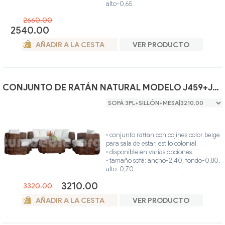
alto-0,65.
• tamaño butaca: ancho-1,00, fondo-
2660.00
0,90, alto-0,65.
2540.00
• tamaño mesa centro: ancho-1,20,
fondo-0,60, alto-0,45.
AÑADIR A LA CESTA
VER PRODUCTO
• hecho artesanalmente en madera teca
y caña de bambú natural.
• ideal para interior o exterior ( terraza
cubierta ).
• estructura: hecha en madera teca color
CONJUNTO DE RATÁN NATURAL MODELO J459+J447
miel.
• revestimiento: hecho en caña de
bambú natural.
• único color.
• conjunto rattan con cojines color beige
para sala de estar, estilo colonial.
• disponible en varias opciones.
• tamaño sofá: ancho-2,40, fondo-0,80,
alto-0,70.
• tamaño butaca: ancho-1,10, fondo-
3210.00
3320.00
0,80, alto-0,70.
• tamaño mesa centro: ancho-1,10,
AÑADIR A LA CESTA
VER PRODUCTO
fondo-0,65, alto-0,45.
• hecho artesanalmente en madera teca
y rattan natural.