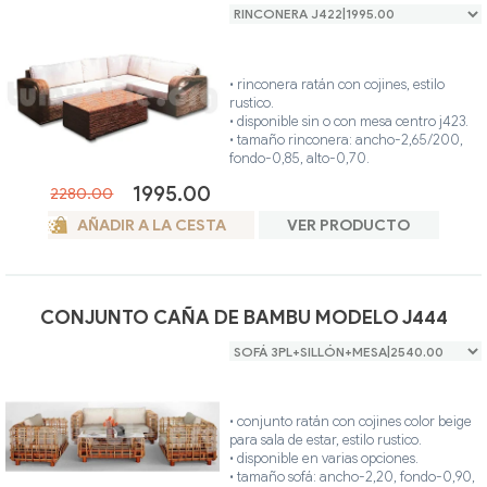
• estructura: hecha en madera maciza.
• revestimiento: hecho en mimbre
natural.
• color único.
• rinconera ratán con cojines, estilo
rustico.
• disponible sin o con mesa centro j423.
• tamaño rinconera: ancho-2,65/200,
fondo-0,85, alto-0,70.
• tamaño mesa centro: ancho-1,10,
1995.00
2280.00
fondo-0,35, alto-0,68.
• cojínes asiento y respaldo color beige
AÑADIR A LA CESTA
VER PRODUCTO
son desenfundables.
• hecho artesanalmente en madera
maciza y mimbre natural.
• ideal para interior o exterior (terraza
cubierta).
CONJUNTO CAÑA DE BAMBU MODELO J444
• estructura: hecha en madera maciza.
• revestimiento: hecho en mimbre
natural.
• color único.
• conjunto ratán con cojines color beige
para sala de estar, estilo rustico.
• disponible en varias opciones.
• tamaño sofá: ancho-2,20, fondo-0,90,