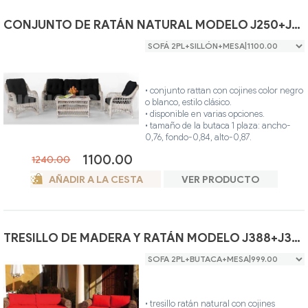
• ideal para interior o exterior (terraza
cubierta).
CONJUNTO DE RATÁN NATURAL MODELO J250+J253
• estructura: hecha en madera teca color
nogal.
• revestimiento: hecho en ratán natural
redondo color nogal.
• único color.
• conjunto rattan con cojines color negro
o blanco, estilo clásico.
• disponible en varias opciones.
• tamaño de la butaca 1 plaza: ancho-
0,76, fondo-0,84, alto-0,87.
• tamaño del sofá 2 plazas: ancho-1,36,
1100.00
1240.00
fondo-0,84, alto-0,87.
• tamaño del sofá 3 plazas: ancho-1,96,
AÑADIR A LA CESTA
VER PRODUCTO
fondo-0,84, alto-0,87.
• tamaño del mesa centro: ancho-1,00,
fondo-0,55, alto-0,52.
• hecho artesanalmente en madera caña
de bambú y rattan natural.
TRESILLO DE MADERA Y RATÁN MODELO J388+J389
• ideal para interior o exterior (terraza
cubierta).
• estructura: hecha en caña de bambú
color blanco glaseado.
• revestimiento: hecho en ratán natural
redondo color blanco glaseado.
• tresillo ratán natural con cojines