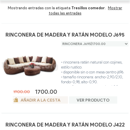
Mesas Centro
Mesas Centro Ratán
Sillas y Sillones oferta
Mostrando entradas con la etiqueta
Tresillos comedor
.
Mostrar
todas las entradas
Composiciones y Modulares
Tumbonas Ratán
Butacas oferta
Sillas y Sillones
Auxiliares Ratán
Recibidores oferta
RINCONERA DE MADERA Y RATÁN MODELO J695
Butacas
Auxiliares para comedor oferta
Recibidores
• rinconera ratán natural con cojines,
estilo rustico.
• disponible sin o con mesa centro j696.
Auxiliares para comedor
• tamaño rinconera: ancho-2,90/2,10,
fondo-0,98, alto-0,90.
• tamaño mesa centro: ancho-1,00,
1700.00
1900.00
fondo-0,60, alto-0,48.
• cojínes asiento y respaldo son
AÑADIR A LA CESTA
VER PRODUCTO
desenfundables
, disponibles en color
crudo.
• el producto fabricado artesanalmente,
es único y personalizado.
• ideal para interior o exterior (terraza
RINCONERA DE MADERA Y RATÁN MODELO J422
cubierta).