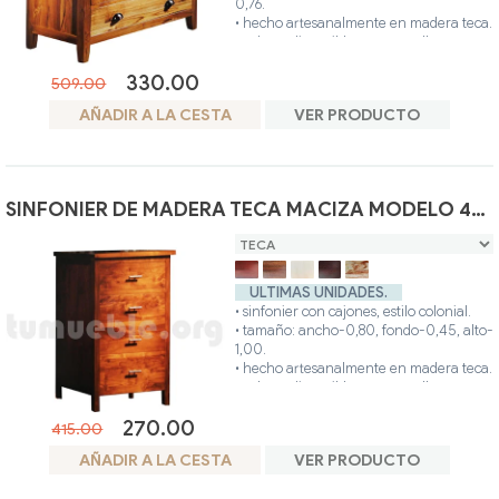
0,76.
• hecho artesanalmente en madera teca.
• colores disponibles: teca, avellana,
blanco, nogal, glaseado.
330.00
• posibilidad otros colores.
509.00
AÑADIR A LA CESTA
VER PRODUCTO
SINFONIER DE MADERA TECA MACIZA MODELO 4074
ULTIMAS UNIDADES.
• sinfonier con cajones, estilo colonial.
• tamaño: ancho-0,80, fondo-0,45, alto-
1,00.
• hecho artesanalmente en madera teca.
• colores disponibles: teca, avellana,
nogal, glaseado.
270.00
• posibilidad otros colores.
415.00
AÑADIR A LA CESTA
VER PRODUCTO