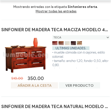
Mesas Centro
Mesas Centro Ratán
Sillas y Sillones oferta
Mostrando entradas con la etiqueta
Sinfonieres oferta
.
Mostrar todas las entradas
Composiciones y Modulares
Tumbonas Ratán
Butacas oferta
Sillas y Sillones
Auxiliares Ratán
Recibidores oferta
SINFONIER DE MADERA TECA MACIZA MODELO 4013
Butacas
Auxiliares para comedor oferta
ULTIMAS UNIDADES.
Recibidores
• mueble cómoda con 6 cajones, estilo
colonial.
• tamaño: ancho-1,20, fondo-0,50, alto-
Auxiliares para comedor
0,80.
• hecho artesanalmente en madera teca.
• colores disponibles: teca, avellana,
350.00
blanco, nogal, glaseado.
510.00
• posibilidad otros colores.
AÑADIR A LA CESTA
VER PRODUCTO
SINFONIER DE MADERA TECA NATURAL MODELO 4186