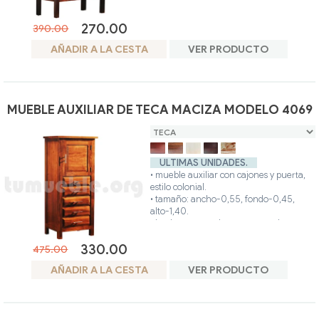
• colores disponibles: teca, avellana,
blanco, nogal, glaseado.
270.00
• posibilidad otros colores.
390.00
AÑADIR A LA CESTA
VER PRODUCTO
MUEBLE AUXILIAR DE TECA MACIZA MODELO 4069
ULTIMAS UNIDADES.
• mueble auxiliar con cajones y puerta,
estilo colonial.
• tamaño: ancho-0,55, fondo-0,45,
alto-1,40.
• hecho artesanalmente en madera teca.
• colores disponibles: teca, avellana,
330.00
blanco, nogal, glaseado.
475.00
• posibilidad otros colores.
AÑADIR A LA CESTA
VER PRODUCTO