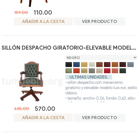
• hecho artesanalmente en madera teca.
• colores disponibles: teca, avellana,
110.00
blanco, nogal, glaseado.
159.00
• posibilidad otros colores.
AÑADIR A LA CESTA
VER PRODUCTO
SILLÓN DESPACHO GIRATORIO-ELEVABLE MODELO LUIS XVII
ULTIMAS UNIDADES.
• sillón despacho con mecanismo
giratorio y elevable modelo luis xvii, estilo
clásico.
• tamaño: ancho-0,56, fondo-0,62, alto-
1,07, alto asiento-0.55cm.
570.00
635.00
• sillón tiene los detalles
claveteado
y
capitoné
.
AÑADIR A LA CESTA
VER PRODUCTO
• los cojines del asiento y respaldo son
cerrados.
• pueden elegir color del tejido en
apartado "acabados de tapiceria".