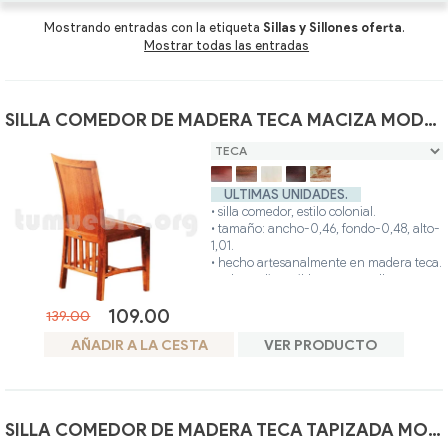
Mesas Centro
Mesas Centro Ratán
Sillas y Sillones oferta
Mostrando entradas con la etiqueta
Sillas y Sillones oferta
.
Mostrar todas las entradas
Composiciones y Modulares
Tumbonas Ratán
Butacas oferta
Sillas y Sillones
Auxiliares Ratán
Recibidores oferta
SILLA COMEDOR DE MADERA TECA MACIZA MODELO 4040
Butacas
Auxiliares para comedor oferta
ULTIMAS UNIDADES.
Recibidores
• silla comedor, estilo colonial.
• tamaño: ancho-0,46, fondo-0,48, alto-
1,01.
Auxiliares para comedor
• hecho artesanalmente en madera teca.
• colores disponibles: teca, avellana,
blanco, nogal, glaseado.
109.00
• posibilidad otros colores.
139.00
AÑADIR A LA CESTA
VER PRODUCTO
SILLA COMEDOR DE MADERA TECA TAPIZADA MODELO 4092