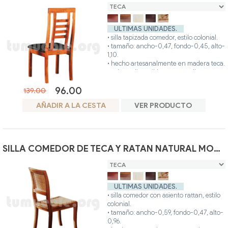
ULTIMAS UNIDADES.
• silla tapizada comedor, estilo colonial.
• tamaño: ancho-0,47, fondo-0,45, alto-
1,10.
• hecho artesanalmente en madera teca.
• colores disponibles: teca, avellana,
blanco, nogal, glaseado.
96.00
• posibilidad otros colores.
139.00
AÑADIR A LA CESTA
VER PRODUCTO
SILLA COMEDOR DE TECA Y RATAN NATURAL MODELO 1387
ULTIMAS UNIDADES.
• silla comedor con asiento rattan, estilo
colonial.
• tamaño: ancho-0,59, fondo-0,47, alto-
0,96.