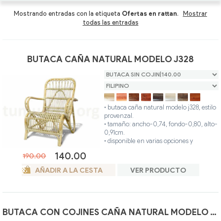
Mesas Centro
Mesas Centro Ratán
Sillas y Sillones oferta
Mostrando entradas con la etiqueta
Ofertas en rattan
.
Mostrar
todas las entradas
Composiciones y Modulares
Tumbonas Ratán
Butacas oferta
Sillas y Sillones
Auxiliares Ratán
Recibidores oferta
BUTACA CAÑA NATURAL MODELO J328
Butacas
Auxiliares para comedor oferta
Recibidores
• butaca caña natural modelo j328, estilo
provenzal.
Auxiliares para comedor
• tamaño: ancho-0,74, fondo-0,80, alto-
0,91cm.
• disponible en varias opciones y
acabados.
140.00
190.00
• el producto fabricado artesanalmente,
es único y personalizado.
AÑADIR A LA CESTA
VER PRODUCTO
• ideal para interior o exterior (terraza
cubierta).
• estructura: hecha en caña de bambú.
• revestimiento: hecho en ratán natural.
• colores disponibles: filipino, miel, nogal,
BUTACA CON COJINES CAÑA NATURAL MODELO J444
teca, wengue, blanco, gris, avellana.