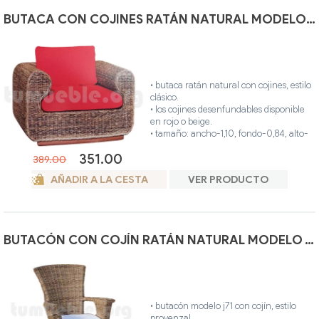
BUTACA CON COJINES RATÁN NATURAL MODELO J388
• butaca ratán natural con cojines, estilo
clásico.
• los cojines desenfundables disponible
en rojo o beige.
• tamaño: ancho-1,10, fondo-0,84, alto-
0,64.
351.00
• hecho artesanalmente en madera
389.00
maciza y ratán natural.
AÑADIR A LA CESTA
VER PRODUCTO
• ideal para interior o exterior de su casa.
• único color.
BUTACÓN CON COJÍN RATÁN NATURAL MODELO J715
• butacón modelo j71 con cojín, estilo
provenzal.