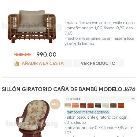
• posibilidad otros colores.
• butaca 1 plaza con cojines, estilo rustico.
• tamaño: ancho-1,00, fondo-0,90, alto-
0,65.
• hecho artesanalmente en madera teca
y caña de bambú.
• ideal para interior o exterior (terraza
990.00
cubierta).
1038.00
• estructura del sillón: hecha en madera
AÑADIR A LA CESTA
VER PRODUCTO
teca color miel.
• revestimiento del sillón: hecho en caña
de bambú color miel.
• único color.
SILLÓN GIRATORIO CAÑA DE BAMBÚ MODELO J674
•
temporalmente agotado.
• sillón basculante giratorio con cojín,
estilo clásico.
• tamaño: ancho-0,78, fondo-0,86, alto-
1,07.