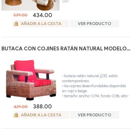
1,07.
• hecho artesanalmente en caña de
bambú de alta calidad.
434.00
539.00
• colores disponibles: filipino, miel, nogal,
teca, wengue, blanco, gris, avellana.
AÑADIR A LA CESTA
VER PRODUCTO
• posibilidad otro color.
BUTACA CON COJINES RATÁN NATURAL MODELO J230
• butaca ratán natural j230, estilo
contemporáneo.
• los cojines desenfundables disponible
en rojo o beige.
• tamaño: ancho-0,94, fondo-0,86, alto-
0,80.
388.00
• hecho artesanalmente en madera
429.00
maciza y ratán natural.
AÑADIR A LA CESTA
VER PRODUCTO
• único color.