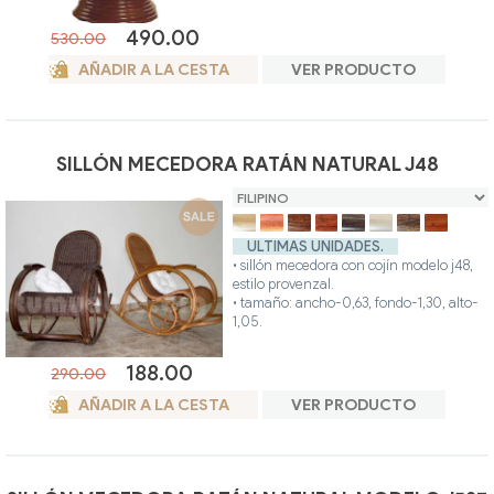
• hecho artesanalmente en caña de
bambú natural.
490.00
530.00
• colores disponibles: filipino, miel, nogal,
teca, wengue, blanco, gris, avellana.
AÑADIR A LA CESTA
VER PRODUCTO
• posibilidad otros colores.
SILLÓN MECEDORA RATÁN NATURAL J48
ULTIMAS UNIDADES.
• sillón mecedora con cojín modelo j48,
estilo provenzal.
• tamaño: ancho-0,63, fondo-1,30, alto-
1,05.
• hecho artesanalmente en caña de
bambú y ratán de alta calidad.
188.00
290.00
• colores disponibles: filipino, miel, nogal,
teca, wengue, blanco, gris, avellana.
AÑADIR A LA CESTA
VER PRODUCTO
• posibilidad otros colores.