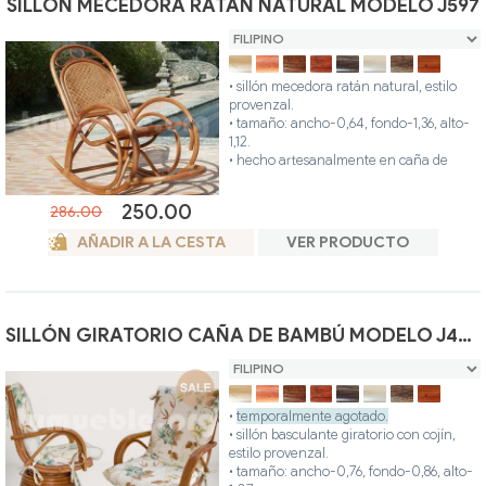
SILLÓN MECEDORA RATÁN NATURAL MODELO J597
• sillón mecedora ratán natural, estilo
provenzal.
• tamaño: ancho-0,64, fondo-1,36, alto-
1,12.
• hecho artesanalmente en caña de
bambú y ratán de alta calidad.
• colores disponibles: filipino, miel, nogal,
250.00
286.00
teca, wengue, blanco, gris, avellana.
• posibilidad otros colores.
AÑADIR A LA CESTA
VER PRODUCTO
SILLÓN GIRATORIO CAÑA DE BAMBÚ MODELO J480
•
temporalmente agotado.
• sillón basculante giratorio con cojín,
estilo provenzal.
• tamaño: ancho-0,76, fondo-0,86, alto-