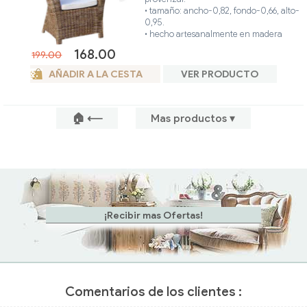
• tamaño: ancho-0,82, fondo-0,66, alto-
0,95.
• hecho artesanalmente en madera
maciza y ratán natural.
168.00
199.00
• único color.
AÑADIR A LA CESTA
VER PRODUCTO
🏠 ⟵
Mas productos ▾
Comentarios de los clientes :