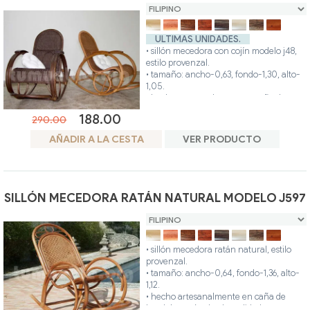
• posibilidad otros colores.
ULTIMAS UNIDADES.
• sillón mecedora con cojín modelo j48,
estilo provenzal.
• tamaño: ancho-0,63, fondo-1,30, alto-
1,05.
• hecho artesanalmente en caña de
bambú y ratán de alta calidad.
188.00
290.00
• colores disponibles: filipino, miel, nogal,
teca, wengue, blanco, gris, avellana.
AÑADIR A LA CESTA
VER PRODUCTO
• posibilidad otros colores.
SILLÓN MECEDORA RATÁN NATURAL MODELO J597
• sillón mecedora ratán natural, estilo
provenzal.
• tamaño: ancho-0,64, fondo-1,36, alto-
1,12.
• hecho artesanalmente en caña de
bambú y ratán de alta calidad.