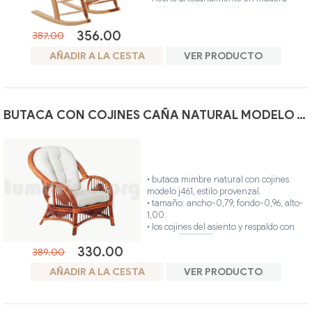
maciza y rattan natural.
• colores disponibles: teca, avellana,
356.00
blanco, nogal, glaseado.
387.00
• posibilidad otros colores.
AÑADIR A LA CESTA
VER PRODUCTO
BUTACA CON COJINES CAÑA NATURAL MODELO J461
• butaca mimbre natural con cojines
modelo j461, estilo provenzal.
• tamaño: ancho-0,79, fondo-0,96, alto-
1,00.
• los cojines del asiento y respaldo con
detalles
capitoné
disponible en color
330.00
crudo.
389.00
• el producto fabricado artesanalmente,
AÑADIR A LA CESTA
VER PRODUCTO
es único y personalizado.
• ideal para interior o exterior (terraza
cubierta).
• estructura del sillón: hecha en caña de