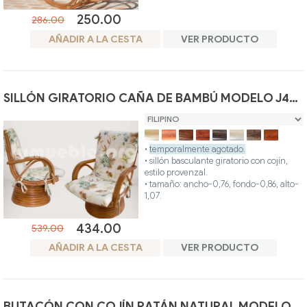
• colores disponibles: filipino, miel, nogal,
250.00
286.00
teca, wengue, blanco, gris, avellana.
• posibilidad otros colores.
AÑADIR A LA CESTA
VER PRODUCTO
SILLÓN GIRATORIO CAÑA DE BAMBÚ MODELO J480
•
temporalmente agotado.
• sillón basculante giratorio con cojín,
estilo provenzal.
• tamaño: ancho-0,76, fondo-0,86, alto-
1,07.
• hecho artesanalmente en caña de
bambú de alta calidad.
434.00
539.00
• colores disponibles: filipino, miel, nogal,
teca, wengue, blanco, gris, avellana.
AÑADIR A LA CESTA
VER PRODUCTO
• posibilidad otro color.
BUTACÓN CON COJÍN RATÁN NATURAL MODELO J715