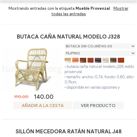
Mesas Centro
Mesas Centro Ratán
Sillas y Sillones oferta
Mostrando entradas con la etiqueta
Mueble Provenzal
.
Mostrar
todas las entradas
Composiciones y Modulares
Tumbonas Ratán
Butacas oferta
Sillas y Sillones
Auxiliares Ratán
Recibidores oferta
BUTACA CAÑA NATURAL MODELO J328
Butacas
Auxiliares para comedor oferta
Recibidores
• butaca caña natural modelo j328, estilo
provenzal.
Auxiliares para comedor
• tamaño: ancho-0,74, fondo-0,80, alto-
0,91cm.
• disponible en varias opciones y
acabados.
140.00
190.00
• el producto fabricado artesanalmente,
es único y personalizado.
AÑADIR A LA CESTA
VER PRODUCTO
• ideal para interior o exterior (terraza
cubierta).
• estructura: hecha en caña de bambú.
• revestimiento: hecho en ratán natural.
• colores disponibles: filipino, miel, nogal,
SILLÓN MECEDORA RATÁN NATURAL J48
teca, wengue, blanco, gris, avellana.