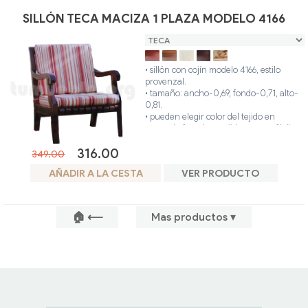
bambú color miel.
SILLÓN TECA MACIZA 1 PLAZA MODELO 4166
• revestimiento del sillón: hecho en ratán
natural color miel.
• único color.
• sillón con cojín modelo 4166, estilo
provenzal.
• tamaño: ancho-0,69, fondo-0,71, alto-
0,81.
• pueden elegir color del tejido en
apartado "catalogo tejidos para sofás".
• ideal para interior o exterior (terraza
316.00
cubierta).
349.00
• hecho artesanalmente en madera teca.
AÑADIR A LA CESTA
VER PRODUCTO
• colores disponibles: teca, avellana,
nogal, glaseado.
• posibilidad otros colores.
🏠 ⟵
Mas productos ▾