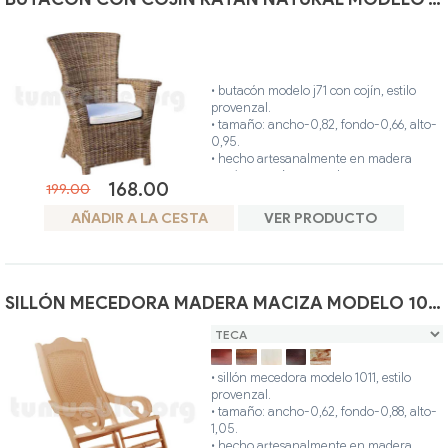
• butacón modelo j71 con cojín, estilo
provenzal.
• tamaño: ancho-0,82, fondo-0,66, alto-
0,95.
• hecho artesanalmente en madera
maciza y ratán natural.
168.00
199.00
• único color.
AÑADIR A LA CESTA
VER PRODUCTO
SILLÓN MECEDORA MADERA MACIZA MODELO 1011
• sillón mecedora modelo 1011, estilo
provenzal.
• tamaño: ancho-0,62, fondo-0,88, alto-
1,05.
• hecho artesanalmente en madera